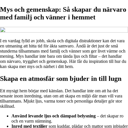
Mys och gemenskap: Så skapar du närvaro
med familj och vänner i hemmet
I en vardag fylld av jobb, skola och digitala distraktioner kan det vara
en utmaning att hitta tid för äkta samvaro. Ändå är det just de små
stunderna tillsammans med familj och vänner som ger livet värme och
mening. Mys handlar inte bara om tända ljus och filtar – det handlar
om närvaro, trygghet och gemenskap. Här får du inspiration till hur du
kan skapa mer mys och närhet i ditt hem.
Skapa en atmosfär som bjuder in till lugn
Ett mysigt hem börjar med känslan. Det handlar inte om att ha det
senaste inom inredning, utan om att skapa en miljö där man vill vara
tillsammans. Mjukt ljus, varma toner och personliga detaljer gör stor
skillnad.
Använd levande ljus och dämpad belysning
– det skapar ro
och en varm stämning.
Inred med textilier
som kuddar, plädar och mattor som inbjuder