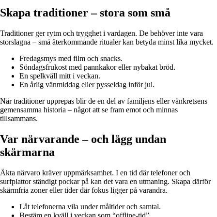
Skapa traditioner – stora som små
Traditioner ger rytm och trygghet i vardagen. De behöver inte vara
storslagna – små återkommande ritualer kan betyda minst lika mycket.
Fredagsmys med film och snacks.
Söndagsfrukost med pannkakor eller nybakat bröd.
En spelkväll mitt i veckan.
En årlig vänmiddag eller pysseldag inför jul.
När traditioner upprepas blir de en del av familjens eller vänkretsens
gemensamma historia – något att se fram emot och minnas
tillsammans.
Var närvarande – och lägg undan
skärmarna
Äkta närvaro kräver uppmärksamhet. I en tid där telefoner och
surfplattor ständigt pockar på kan det vara en utmaning. Skapa därför
skärmfria zoner eller tider där fokus ligger på varandra.
Låt telefonerna vila under måltider och samtal.
Bestäm en kväll i veckan som “offline-tid”.