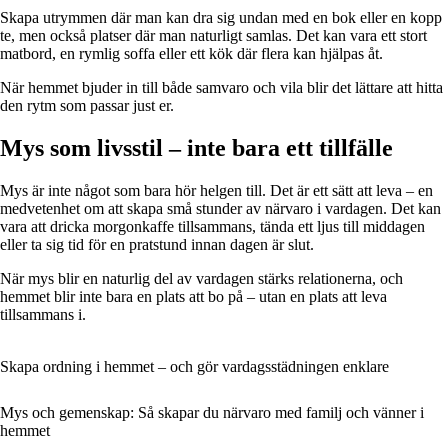
Skapa utrymmen där man kan dra sig undan med en bok eller en kopp
te, men också platser där man naturligt samlas. Det kan vara ett stort
matbord, en rymlig soffa eller ett kök där flera kan hjälpas åt.
När hemmet bjuder in till både samvaro och vila blir det lättare att hitta
den rytm som passar just er.
Mys som livsstil – inte bara ett tillfälle
Mys är inte något som bara hör helgen till. Det är ett sätt att leva – en
medvetenhet om att skapa små stunder av närvaro i vardagen. Det kan
vara att dricka morgonkaffe tillsammans, tända ett ljus till middagen
eller ta sig tid för en pratstund innan dagen är slut.
När mys blir en naturlig del av vardagen stärks relationerna, och
hemmet blir inte bara en plats att bo på – utan en plats att leva
tillsammans i.
Skapa ordning i hemmet – och gör vardagsstädningen enklare
Mys och gemenskap: Så skapar du närvaro med familj och vänner i
hemmet