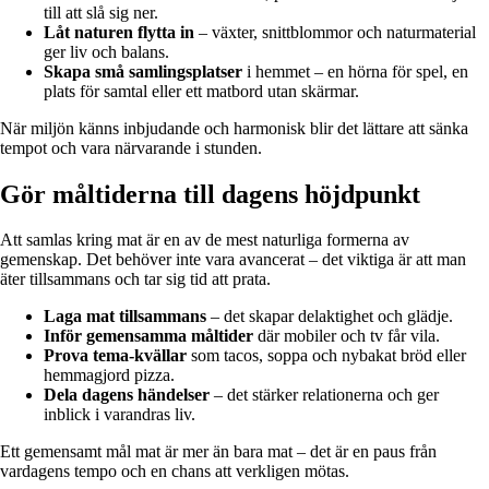
till att slå sig ner.
Låt naturen flytta in
– växter, snittblommor och naturmaterial
ger liv och balans.
Skapa små samlingsplatser
i hemmet – en hörna för spel, en
plats för samtal eller ett matbord utan skärmar.
När miljön känns inbjudande och harmonisk blir det lättare att sänka
tempot och vara närvarande i stunden.
Gör måltiderna till dagens höjdpunkt
Att samlas kring mat är en av de mest naturliga formerna av
gemenskap. Det behöver inte vara avancerat – det viktiga är att man
äter tillsammans och tar sig tid att prata.
Laga mat tillsammans
– det skapar delaktighet och glädje.
Inför gemensamma måltider
där mobiler och tv får vila.
Prova tema-kvällar
som tacos, soppa och nybakat bröd eller
hemmagjord pizza.
Dela dagens händelser
– det stärker relationerna och ger
inblick i varandras liv.
Ett gemensamt mål mat är mer än bara mat – det är en paus från
vardagens tempo och en chans att verkligen mötas.