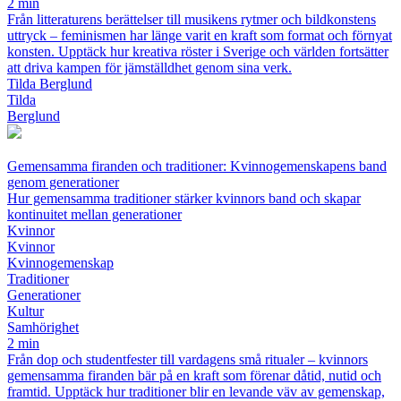
2 min
Från litteraturens berättelser till musikens rytmer och bildkonstens
uttryck – feminismen har länge varit en kraft som format och förnyat
konsten. Upptäck hur kreativa röster i Sverige och världen fortsätter
att driva kampen för jämställdhet genom sina verk.
Tilda Berglund
Tilda
Berglund
Gemensamma firanden och traditioner: Kvinnogemenskapens band
genom generationer
Hur gemensamma traditioner stärker kvinnors band och skapar
kontinuitet mellan generationer
Kvinnor
Kvinnor
Kvinnogemenskap
Traditioner
Generationer
Kultur
Samhörighet
2 min
Från dop och studentfester till vardagens små ritualer – kvinnors
gemensamma firanden bär på en kraft som förenar dåtid, nutid och
framtid. Upptäck hur traditioner blir en levande väv av gemenskap,