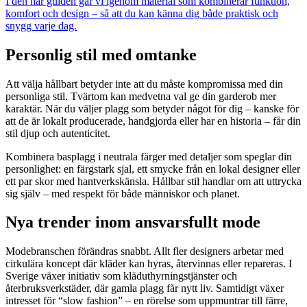
I den här guiden går vi igenom material som kombinerar funktion,
komfort och design – så att du kan känna dig både praktisk och
snygg varje dag.
Personlig stil med omtanke
Att välja hållbart betyder inte att du måste kompromissa med din
personliga stil. Tvärtom kan medvetna val ge din garderob mer
karaktär. När du väljer plagg som betyder något för dig – kanske för
att de är lokalt producerade, handgjorda eller har en historia – får din
stil djup och autenticitet.
Kombinera basplagg i neutrala färger med detaljer som speglar din
personlighet: en färgstark sjal, ett smycke från en lokal designer eller
ett par skor med hantverkskänsla. Hållbar stil handlar om att uttrycka
sig själv – med respekt för både människor och planet.
Nya trender inom ansvarsfullt mode
Modebranschen förändras snabbt. Allt fler designers arbetar med
cirkulära koncept där kläder kan hyras, återvinnas eller repareras. I
Sverige växer initiativ som kläduthyrningstjänster och
återbruksverkstäder, där gamla plagg får nytt liv. Samtidigt växer
intresset för “slow fashion” – en rörelse som uppmuntrar till färre,