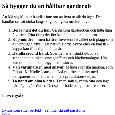
Så bygger du en hållbar garderob
Att klä sig hållbart handlar inte om att byta ut allt du äger. Det
handlar om att tänka långsiktigt och göra medvetna val.
Börja med det du har.
Gå igenom garderoben och hitta dina
favoriter. Ofta finns det fler kombinationer än du tror.
Köp mindre – men bättre.
Investera i kvalitet och plagg som
du verkligen trivs i. Ett par välgjorda byxor eller en klassisk
kappa kan följa dig i många år.
Handla second hand.
Sverige har ett starkt utbud av
secondhandbutiker, vintageaffärer och klädbytardagar. Här
kan du hitta unika plagg med historia.
Välj varumärken med ansvar.
Många svenska märken, som
Filippa K, Nudie Jeans och Asket, arbetar aktivt med
transparens och hållbarhet i hela produktionskedjan.
Ta hand om dina kläder.
Tvätta sällan, vädra ofta och laga
när något går sönder. Det sparar både pengar och resurser.
Læs også:
Byxor som sitter perfekt – så hittar du rätt passform
Möte