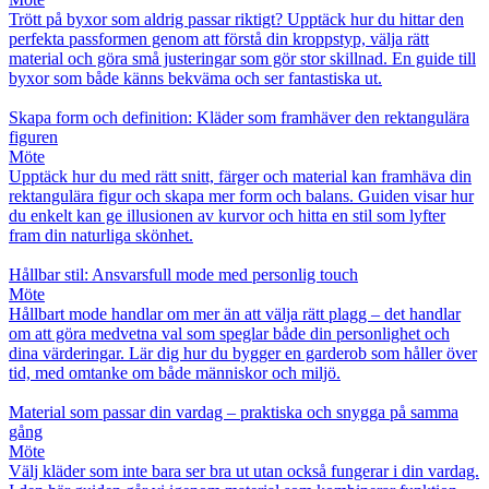
Trött på byxor som aldrig passar riktigt? Upptäck hur du hittar den
perfekta passformen genom att förstå din kroppstyp, välja rätt
material och göra små justeringar som gör stor skillnad. En guide till
byxor som både känns bekväma och ser fantastiska ut.
Skapa form och definition: Kläder som framhäver den rektangulära
figuren
Möte
Upptäck hur du med rätt snitt, färger och material kan framhäva din
rektangulära figur och skapa mer form och balans. Guiden visar hur
du enkelt kan ge illusionen av kurvor och hitta en stil som lyfter
fram din naturliga skönhet.
Hållbar stil: Ansvarsfull mode med personlig touch
Möte
Hållbart mode handlar om mer än att välja rätt plagg – det handlar
om att göra medvetna val som speglar både din personlighet och
dina värderingar. Lär dig hur du bygger en garderob som håller över
tid, med omtanke om både människor och miljö.
Material som passar din vardag – praktiska och snygga på samma
gång
Möte
Välj kläder som inte bara ser bra ut utan också fungerar i din vardag.