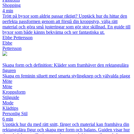
Shopping
4 min
Trött på byxor som aldrig passar riktigt? Upptäck hur du hittar den
perfekta passformen genom att förstå din kroppstyp, välja rätt
material och göra små justeringar som gör stor skillnad. En guide till
byxor som både känns bekväma och ser fantastiska ut.
Ebbe Pettersson
Ebbe
Pettersson
Skapa form och definition: Kläder som framhäver den rektangulära
figuren
Skapa en feminin siluett med smarta stylingknep och välvalda plagg
Möte
Möte
Kroppsform
Stilguide
Mode
Klädtips
Personlig Stil
6 min
Upptäck hur du med rätt snitt, färger och material kan framhäva din
rektangulära figur och skapa mer form och balans. Guiden visar hur