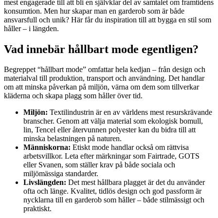
mest engagerade till att bli en självklar del av samtalet om framtidens
konsumtion. Men hur skapar man en garderob som är både
ansvarsfull och unik? Här får du inspiration till att bygga en stil som
håller – i längden.
Vad innebär hållbart mode egentligen?
Begreppet “hållbart mode” omfattar hela kedjan – från design och
materialval till produktion, transport och användning. Det handlar
om att minska påverkan på miljön, värna om dem som tillverkar
kläderna och skapa plagg som håller över tid.
Miljön:
Textilindustrin är en av världens mest resurskrävande
branscher. Genom att välja material som ekologisk bomull,
lin, Tencel eller återvunnen polyester kan du bidra till att
minska belastningen på naturen.
Människorna:
Etiskt mode handlar också om rättvisa
arbetsvillkor. Leta efter märkningar som Fairtrade, GOTS
eller Svanen, som ställer krav på både sociala och
miljömässiga standarder.
Livslängden:
Det mest hållbara plagget är det du använder
ofta och länge. Kvalitet, tidlös design och god passform är
nycklarna till en garderob som håller – både stilmässigt och
praktiskt.