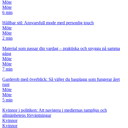
Möte
Möte
6 min
Hållbar stil: Ansvarsfull mode med personlig touch
Möte
Möte
2 min
Material som passar din vardag – praktiska och snygga på samma
gång
Möte
Möte
7 min
Garderob med överblick: Så väljer du basplagg som fungerar året
runt
Möte
Möte
5 min
Kvinnor i politiken: Att navigera i mediernas rampljus och
allmänhetens förväntningar
Kvinnor
Kvinnor