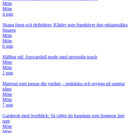
Möte
Möte
4 min
Skapa form och definition: Kläder som framhäver den rektangulära
figuren
Möte
Möte
6 min
Hållbar stil: Ansvarsfull mode med personlig touch
Möte
Möte
2 min
Material som passar din vardag – praktiska och snygga på samma
gång
Möte
Möte
7 min
Garderob med överblick: Så väljer du basplagg som fungerar året
runt
Möte
Möte