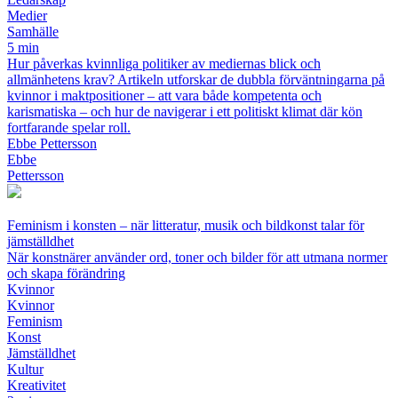
Medier
Samhälle
5 min
Hur påverkas kvinnliga politiker av mediernas blick och
allmänhetens krav? Artikeln utforskar de dubbla förväntningarna på
kvinnor i maktpositioner – att vara både kompetenta och
karismatiska – och hur de navigerar i ett politiskt klimat där kön
fortfarande spelar roll.
Ebbe Pettersson
Ebbe
Pettersson
Feminism i konsten – när litteratur, musik och bildkonst talar för
jämställdhet
När konstnärer använder ord, toner och bilder för att utmana normer
och skapa förändring
Kvinnor
Kvinnor
Feminism
Konst
Jämställdhet
Kultur
Kreativitet