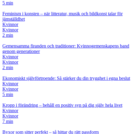
5 min
Feminism i konsten – när litteratur, musik och bildkonst talar för
jämställdhet
Kvinnor
Kvinnor
2 min
Gemensamma firanden och traditioner: Kvinnogemenskapens band
genom generationer
Kvinnor
Kvinnor
2 min
Ekonomiskt självförtroende: Så stärker du din trygghet i egna beslut
Kvinnor
Kvinnor
5 min
Kropp i förändring – behåll en positiv syn på dig själv hela livet
Kvinnor
Kvinnor
7 min
Byxor som sitter perfekt – så hittar du rätt passform