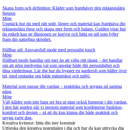
Skapa form och definition: Kläder som framhäver den rektangulära
figuren
Möte
Upptäck hur du med rätt snitt, färger och material kan framhäva din
rektangulära figur och skapa mer form och balans. Guiden visar hur
du enkelt kan ge illusionen av kurvor och hitta en stil som lyfter
fram din naturliga skönhet.
Hållbar stil: Ansvarsfull mode med personlig touch
Möte
Hållbart mode handlar om mer än att välja rätt plagg – det handlar
om att göra medvetna val som speglar både din personlighet och
dina värderingar. Lär dig hur du bygger en garderob som håller över
tid, med omtanke om både människor och miljö.
Material som passar din vardag – praktiska och snygga på samma
gång
Möte
Välj kläder som inte bara ser bra ut utan också fungerar i din vardag.
I den här guiden går vi igenom material som kombinerar funktion,
komfort och design – så att du kan känna dig både praktisk och
snygg varje dag.
Kreativa kvinnor: hitta din inre konstnär
Utforska den kreativa potentialen i dig och hur du kan uttrycka dig