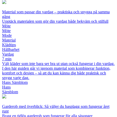
Material som passar din vardag – praktiska och snygga på samma
gång
Upptäck materialen som gör din vardag både bekväm och stilfull
Möte
Möte
Mode
Material
Klädtips
Hållbarhet
Vardag
7 min
Välj kläder som inte bara ser bra ut utan också fungerar i din vardag.
I den här guiden går vi igenom material som kombinerar funktion,
komfort och design – så att du kan känna dig både praktisk och
snygg varje dag.
Hans Särnblom
Hans
Särnblom
Garderob med överblick: Så väljer du basplagg som fungerar året
runt
Bygg en tidlös garderob som fungerar för alla säsonger