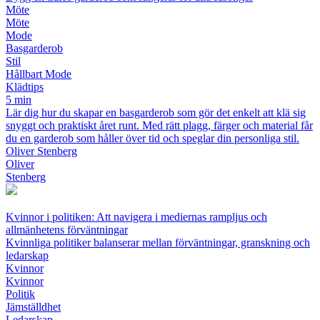
Möte
Möte
Mode
Basgarderob
Stil
Hållbart Mode
Klädtips
5 min
Lär dig hur du skapar en basgarderob som gör det enkelt att klä sig
snyggt och praktiskt året runt. Med rätt plagg, färger och material får
du en garderob som håller över tid och speglar din personliga stil.
Oliver Stenberg
Oliver
Stenberg
Kvinnor i politiken: Att navigera i mediernas rampljus och
allmänhetens förväntningar
Kvinnliga politiker balanserar mellan förväntningar, granskning och
ledarskap
Kvinnor
Kvinnor
Politik
Jämställdhet
Ledarskap