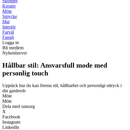
Skönhet
Kreativ
Möte
Smycke
Mat
Interiör
Farväl
Familj
Logga in
Bli medlem
Nyhetsbrevet
Hållbar stil: Ansvarsfull mode med
personlig touch
Upptäck hur du kan förena stil, hållbarhet och personligt uttryck i
din garderob
Möte
Möte
Dela med omsorg
X
Facebook
Instagram
LinkedIn