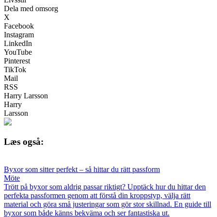
Dela med omsorg
X
Facebook
Instagram
LinkedIn
YouTube
Pinterest
TikTok
Mail
RSS
Harry Larsson
Harry
Larsson
Læs også:
Byxor som sitter perfekt – så hittar du rätt passform
Möte
Trött på byxor som aldrig passar riktigt? Upptäck hur du hittar den
perfekta passformen genom att förstå din kroppstyp, välja rätt
material och göra små justeringar som gör stor skillnad. En guide till
byxor som både känns bekväma och ser fantastiska ut.