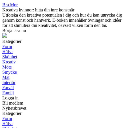
Bra Mor
Kreativa kvinnor: hitta din inre konstnär
Utforska den kreativa potentialen i dig och hur du kan uttrycka dig
genom konst och hantverk. E-boken innehåller övningar och idéer
för att stimulera din kreativitet, oavsett vilken form den tar.
Börja läsa nu
Kategorier
Form
Hälsa
Skönhet
Kreativ
Möte
Smycke
Mat
Interiör
Farväl
Familj
Logga in
Bli medlem
Nyhetsbrevet
Kategorier
Form
Hälsa