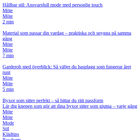
Hållbar stil: Ansvarsfull mode med personlig touch
Möte
Möte
2 min
Material som passar din vardag – praktiska och snygga på samma
gång
Möte
Möte
7 min
Garderob med överblick: Så väljer du basplagg som fungerar året
runt
Möte
Möte
5 min
Byxor som sitter perfekt – så hittar du rätt passform
Lär dig knepen som gör att dina byxor sitter som gjutna – varje gång
Möte
Möte
Mode
Stil
Klädtips
Passform