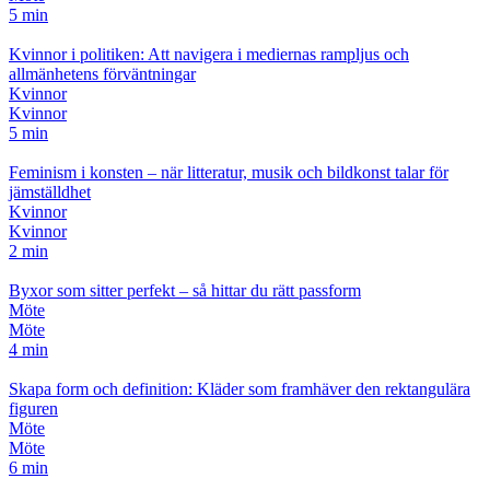
5 min
Kvinnor i politiken: Att navigera i mediernas rampljus och
allmänhetens förväntningar
Kvinnor
Kvinnor
5 min
Feminism i konsten – när litteratur, musik och bildkonst talar för
jämställdhet
Kvinnor
Kvinnor
2 min
Byxor som sitter perfekt – så hittar du rätt passform
Möte
Möte
4 min
Skapa form och definition: Kläder som framhäver den rektangulära
figuren
Möte
Möte
6 min