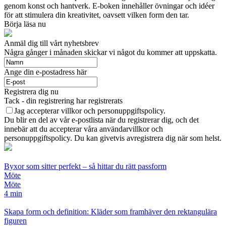
genom konst och hantverk. E-boken innehåller övningar och idéer
för att stimulera din kreativitet, oavsett vilken form den tar.
Börja läsa nu
Anmäl dig till vårt nyhetsbrev
Några gånger i månaden skickar vi något du kommer att uppskatta.
Ange din e-postadress här
Registrera dig nu
Tack - din registrering har registrerats
Jag accepterar villkor och personuppgiftspolicy.
Du blir en del av vår e-postlista när du registrerar dig, och det
innebär att du accepterar våra användarvillkor och
personuppgiftspolicy. Du kan givetvis avregistrera dig när som helst.
Byxor som sitter perfekt – så hittar du rätt passform
Möte
Möte
4 min
Skapa form och definition: Kläder som framhäver den rektangulära
figuren