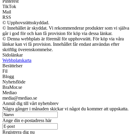
Pinterest
TikTok
Mail
RSS
© Upphovsrättsskyddad.
© Innehållet är skyddat. Vi rekommenderar produkter som vi själva
går i god för och kan få provision för köp via dessa länkar.
© Denna webbplats är föremål för upphovsrätt. För köp via våra
länkar kan vi få provision. Innehållet får endast användas efter
skriftlig överenskommelse.
Sidolänkar
Webbplatskarta
Berättelser
Fil
Blogg
Nyhetsflöde
BraMor.se
Mediao
media@mediao.se
Anmäl dig till vårt nyhetsbrev
Några gånger i månaden skickar vi något du kommer att uppskatta.
Ange din e-postadress här
Registrera dig nu