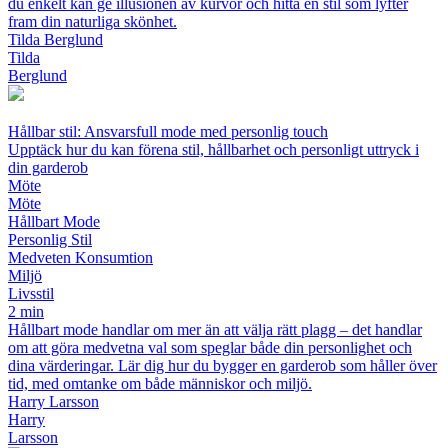
du enkelt kan ge illusionen av kurvor och hitta en stil som lyfter
fram din naturliga skönhet.
Tilda Berglund
Tilda
Berglund
Hållbar stil: Ansvarsfull mode med personlig touch
Upptäck hur du kan förena stil, hållbarhet och personligt uttryck i
din garderob
Möte
Möte
Hållbart Mode
Personlig Stil
Medveten Konsumtion
Miljö
Livsstil
2 min
Hållbart mode handlar om mer än att välja rätt plagg – det handlar
om att göra medvetna val som speglar både din personlighet och
dina värderingar. Lär dig hur du bygger en garderob som håller över
tid, med omtanke om både människor och miljö.
Harry Larsson
Harry
Larsson