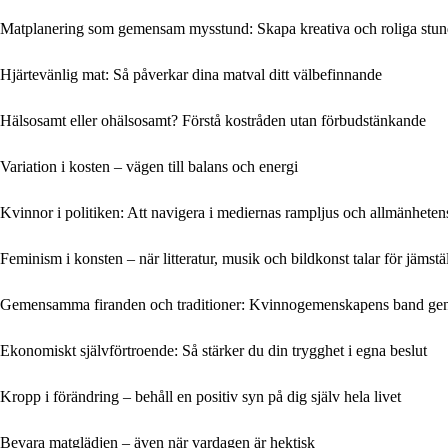
Matplanering som gemensam mysstund: Skapa kreativa och roliga stun
Hjärtevänlig mat: Så påverkar dina matval ditt välbefinnande
Hälsosamt eller ohälsosamt? Förstå kostråden utan förbudstänkande
Variation i kosten – vägen till balans och energi
Kvinnor i politiken: Att navigera i mediernas rampljus och allmänheten
Feminism i konsten – när litteratur, musik och bildkonst talar för jämstä
Gemensamma firanden och traditioner: Kvinnogemenskapens band gen
Ekonomiskt självförtroende: Så stärker du din trygghet i egna beslut
Kropp i förändring – behåll en positiv syn på dig själv hela livet
Bevara matglädjen – även när vardagen är hektisk