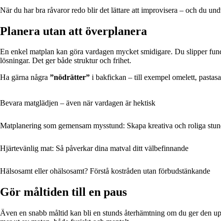
När du har bra råvaror redo blir det lättare att improvisera – och du un
Planera utan att överplanera
En enkel matplan kan göra vardagen mycket smidigare. Du slipper funder
lösningar. Det ger både struktur och frihet.
Ha gärna några
”nödrätter”
i bakfickan – till exempel omelett, pastas
Bevara matglädjen – även när vardagen är hektisk
Matplanering som gemensam mysstund: Skapa kreativa och roliga stun
Hjärtevänlig mat: Så påverkar dina matval ditt välbefinnande
Hälsosamt eller ohälsosamt? Förstå kostråden utan förbudstänkande
Gör måltiden till en paus
Även en snabb måltid kan bli en stunds återhämtning om du ger den upp