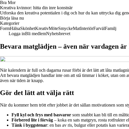
Bra Mor
Kreativa kvinnor: hitta din inre konstnär
Utforska den kreativa potentialen i dig och hur du kan uttrycka dig geno
Börja läsa nu
Kategorier
Form
Hälsa
Skönhet
Kreativ
Möte
Smycke
Mat
Interiör
Farväl
Familj
Logga in
Bli medlem
Nyhetsbrevet
Bevara matglädjen – även när vardagen är 
När kalendern är full och dagarna rusar förbi är det lätt att låta matl
Att bevara matglädjen handlar inte om att stå timmar i köket, utan om att 
även när tiden är knapp.
Gör det lätt att välja rätt
När du kommer hem trött efter jobbet är det sällan motivationen som styr 
Fyll kyl och frys med basvaror
som snabbt kan bli till en målti
Förbered lite i förväg
– koka en sats matgryn, rosta rotfrukter e
Tänk i byggstenar
: en bas av ris, bulgur eller potatis kan varie