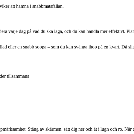
dviker att hamna i snabbmatsfällan.
a varje dag på vad du ska laga, och du kan handla mer effektivt. Plane
allad eller en snabb soppa – som du kan svänga ihop på en kvart. Då slip
der tillsammans
märksamhet. Stäng av skärmen, sätt dig ner och ät i lugn och ro. När 