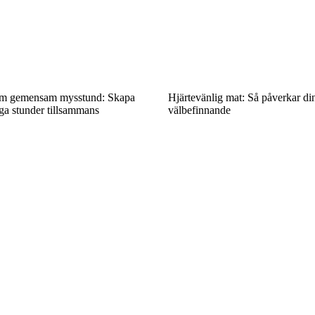
om gemensam mysstund: Skapa
Hjärtevänlig mat: Så påverkar din
iga stunder tillsammans
välbefinnande