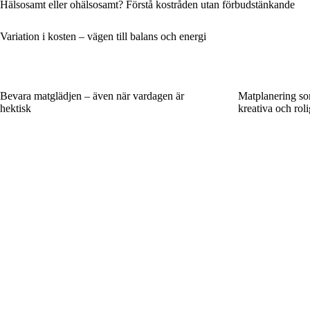
Hälsosamt eller ohälsosamt? Förstå kostråden utan förbudstänkande
Variation i kosten – vägen till balans och energi
Bevara matglädjen – även när vardagen är
Matplanering s
hektisk
kreativa och rol