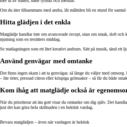
mer ut av maten, både fysiskt och mentalt.
Om du äter tillsammans med andra, låt måltiden bli en stund för samtal
Hitta glädjen i det enkla
Matglädje handlar inte om avancerade recept, utan om smak, doft och k
njutning som en trerätters middag.
Se matlagningen som ett litet kreativt andrum. Sätt på musik, tänd ett l
Använd genvägar med omtanke
Det finns ingen skam i att ta genvägar, så länge du väljer med omsorg. 
– lite örter, pressad citron eller krispiga grönsaker – så får du både sma
Kom ihåg att matglädje också är egenomso
När du prioriterar att äta gott visar du omtanke om dig själv. Det handl
just det kan göra hela skillnaden i en hektisk vardag.
Bevara matglädjen – även när vardagen är hektisk