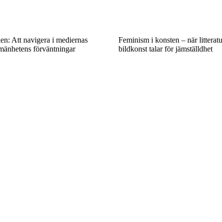
ken: Att navigera i mediernas
Feminism i konsten – när litterat
lmänhetens förväntningar
bildkonst talar för jämställdhet