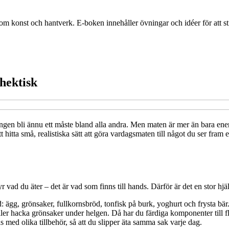
m konst och hantverk. E-boken innehåller övningar och idéer för att stim
hektisk
agningen bli ännu ett måste bland alla andra. Men maten är mer än bara e
hitta små, realistiska sätt att göra vardagsmaten till något du ser fram e
vad du äter – det är vad som finns till hands. Därför är det en stor hjäl
d: ägg, grönsaker, fullkornsbröd, tonfisk på burk, yoghurt och frysta bär
ller hacka grönsaker under helgen. Då har du färdiga komponenter till fle
ras med olika tillbehör, så att du slipper äta samma sak varje dag.