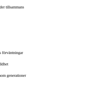
der tillsammans
s förväntningar
lldhet
om generationer