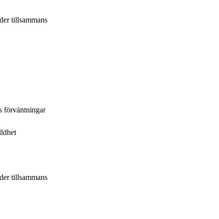
der tillsammans
s förväntningar
lldhet
der tillsammans